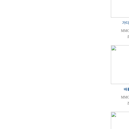
가디
MMO
조
배
MMO
조