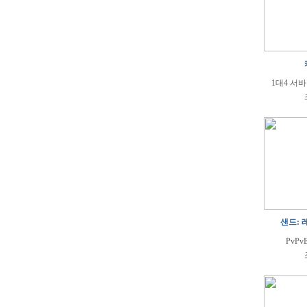
1대4 서
샌드: 
PvPv