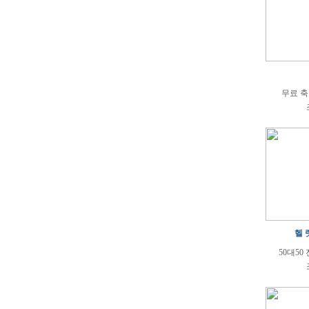
무료 축
헬 
50대50