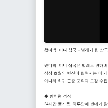
왔더벅: 미니 삼국 – 벌레가 된 삼국
왔더벅: 미니 삼국은 벌레로 변해버
상상 초월의 변신이 펼쳐지는 이 게
아니라 희귀 곤충 포획과 도감 수집
◆ 방치형 성장
24시간 풀자동, 하루만에 번데기 