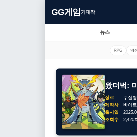
GG게임
기대작
뉴스
RPG
액
왔더벅: 
장르
수집형
제작사
바이트
출시일
2025.0
조회수
2,420