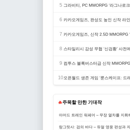
5
그라비티, PC MMORPG ‘라그나로크 
6
카카오게임즈, 완성도 높인 신작 라인업
7
카카오게임즈, 신작 2.5D MMORP
8
스타일리시 감성 무협 ‘신검황’ 사전
9
컴투스 블록버스터급 신작 MMORPG ‘
10
오픈월드 생존 게임 ‘룬스케이프: 드
🔥
주목할 만한 기대작
아머드 트레인 워페어 – 무장 열차를 지휘
랑그릿사: 검의 바다 – 듀얼 영웅 편성과 