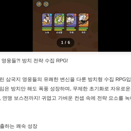
1
/
6
 영웅들?! 방치 전략 수집 RPG!
린 삼국지 영웅들의 유쾌한 변신을 다룬 방치형 수집 RPG입
임은 방치만 해도 폭풍 성장하며, 무제한 초기화로 자유로운
, 연맹 보스전까지! 귀엽고 가벼운 컨셉 속에 전략 요소를 
탈출하는 쾌속 성장