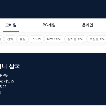
모바일
PC게임
온라인
션
전략
슈팅
스포츠
MMORPG
방치형RPG
수집형RPG
미니 삼국
RPG
펀게임즈
5.29
회