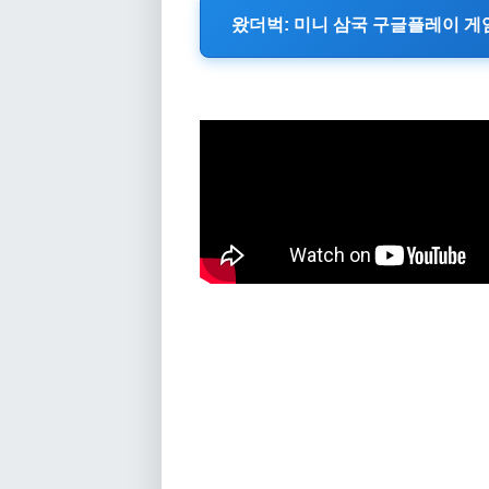
왔더벅: 미니 삼국 구글플레이 게