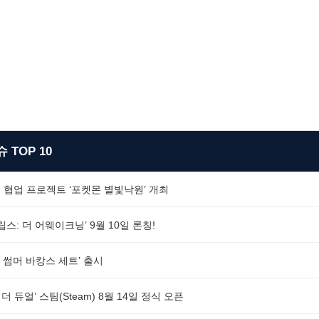
 TOP 10
 협업 프로젝트 ‘포켓몬 별빛낙원’ 개최
스: 더 어웨이크닝’ 9월 10일 론칭!
 썸머 바캉스 세트’ 출시
더 듀얼’ 스팀(Steam) 8월 14일 정식 오픈