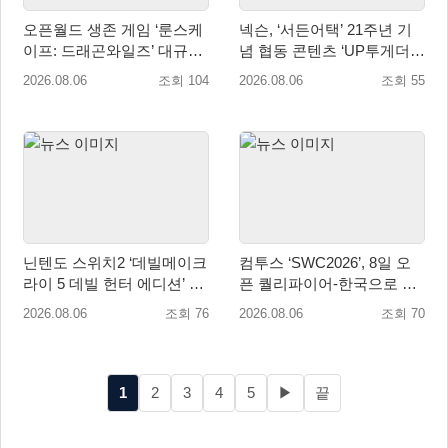
오픈월드 생존 게임 ‘룬스케
넥슨, ‘서든어택’ 21주년 기
이프: 드래곤와일즈’ 대규모
념 협동 콘텐츠 ‘UP투게더’
유저 편의성 개선 및 사이드
업데이트
2026.08.06
조회 104
2026.08.06
조회 55
퀘스트 업데이트
닌텐도 스위치2 ‘데빌메이크
컴투스 ‘SWC2026’, 8일 오
라이 5 데빌 헌터 에디션’ 패
픈 퀄리파이어-한국으로 시
키지 제품 8월 7일 예약판매
즌 개막!
2026.08.06
조회 76
2026.08.06
조회 70
개시
1
2
3
4
5
▶
끝