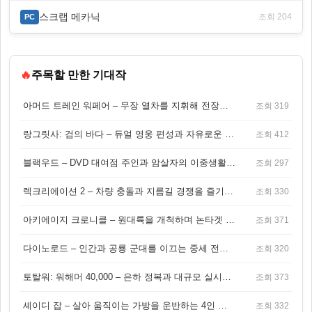
스크랩 메카닉
조회 204
PC
🔥
주목할 만한 기대작
아머드 트레인 워페어 – 무장 열차를 지휘해 전장을 돌파하는 생존 전투 게임
조회 319
랑그릿사: 검의 바다 – 듀얼 영웅 편성과 자유로운 탐험을 결합한 판타지 전략 RPG
조회 412
블랙우드 – DVD 대여점 주인과 암살자의 이중생활을 그린 3인칭 액션 스릴러 게임
조회 297
렉크리에이션 2 – 차량 충돌과 지름길 경쟁을 즐기는 오픈월드 아케이드 레이싱 게임
조회 330
아키에이지 크로니클 – 원대륙을 개척하며 논타겟 전투를 즐기는 오픈월드 MMORPG
조회 371
다이노로드 – 인간과 공룡 군대를 이끄는 중세 전략 액션 RPG
조회 320
토탈워: 워해머 40,000 – 은하 정복과 대규모 실시간 전투가 결합된 전략 게임!
조회 373
셰이디 잡 – 살아 움직이는 가방을 운반하는 4인 협동 물리 어드벤처 게임
조회 332