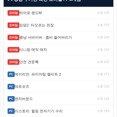
히어로 랜드M
조회 104
모바일
킹덤2: 타오르는 전장
조회 375
모바일
쾅냥 서바이버 : 좀비 쓸어버리기
조회 204
모바일
티니핑 매직 매치
조회 242
모바일
던전 견문록
조회 633
모바일
에이리언: 파이어팀 엘리트 2
조회 271
PC
테로포즈
조회 220
PC
랜치바운드
조회 218
PC
리스토리: 힐링 전자기기 수리
조회 193
PC