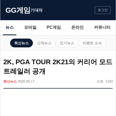
GG게임
기대작
로그인
뉴스
모바일
PC게임
온라인
커뮤니티
최신뉴스
신작뉴스
인기뉴스
이벤트 소식
2K, PGA TOUR 2K21의 커리어 모드
트레일러 공개
최신뉴스
2020.06.17
조회: 1193