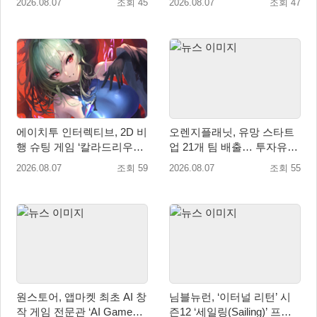
2026.08.07
조회 45
2026.08.07
조회 47
에이치투 인터렉티브, 2D 비
오렌지플래닛, 유망 스타트
행 슈팅 게임 ‘칼라드리우스
업 21개 팀 배출… 투자유치∙
2/다크 엘레멘트’ 올 겨울 전
매출성장 성과 눈길
2026.08.07
조회 59
2026.08.07
조회 55
세계 출시 예정
원스토어, 앱마켓 최초 AI 창
님블뉴런, ‘이터널 리턴’ 시
작 게임 전문관 ‘AI Games’
즌12 ‘세일링(Sailing)’ 프리