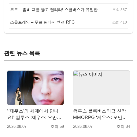
루트 – 좀비 떼를 뚫고 달려라! 스쿨버스가 유일한 집이 되는 4인 협동 생존 게임
조회 387
소울프레임 – 무료 판타지 액션 RPG
조회 410
관련 뉴스 목록
“’제우스’의 세계에서 만나
컴투스 블록버스터급 신작
요!” 컴투스 ‘제우스: 오만의
MMORPG ‘제우스: 오만의
신’ 쇼케이스 찾은 배우 박지
신’, 8월 26일 출시!
2026.08.07
조회 59
2026.08.07
조회 84
현