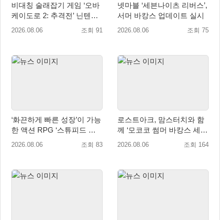
비대칭 술래잡기 게임 ‘오바
넷마블 ‘세븐나이츠 리버스’,
케이도로 2: 추격전’ 닌텐도
서머 바캉스 업데이트 실시
eShop 출시
2026.08.06
조회 91
2026.08.06
조회 75
‘화끈하게 빠른 성장’이 가능
로스트아크, 맘스터치와 함
한 액션 RPG ‘스튜피드 네
께 ‘모코코 썸머 바캉스 세
버 다이즈’ 패키지판 예약판
트’ 출시
2026.08.06
조회 83
2026.08.06
조회 164
매 개시