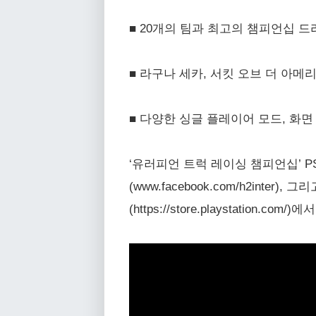
■ 20개의 팀과 최고의 챔피언십 
■ 라구나 세카, 서킷 오브 더 아메
■ 다양한 싱글 플레이어 모드, 화
‘유러피언 트럭 레이싱 챔피언십’ PS4
(www.facebook.com/h2inter)
(https://store.playstation.com