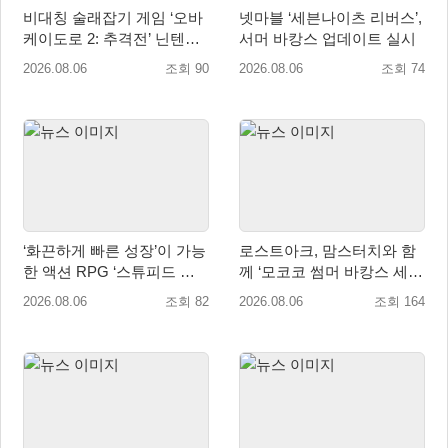
비대칭 술래잡기 게임 ‘오바
넷마블 ‘세븐나이츠 리버스’,
케이도로 2: 추격전’ 닌텐도
서머 바캉스 업데이트 실시
eShop 출시
2026.08.06
조회 90
2026.08.06
조회 74
‘화끈하게 빠른 성장’이 가능
로스트아크, 맘스터치와 함
한 액션 RPG ‘스튜피드 네
께 ‘모코코 썸머 바캉스 세
버 다이즈’ 패키지판 예약판
트’ 출시
2026.08.06
조회 82
2026.08.06
조회 164
매 개시