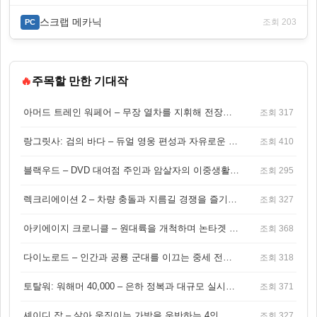
스크랩 메카닉
조회 203
PC
🔥
주목할 만한 기대작
아머드 트레인 워페어 – 무장 열차를 지휘해 전장을 돌파하는 생존 전투 게임
조회 317
랑그릿사: 검의 바다 – 듀얼 영웅 편성과 자유로운 탐험을 결합한 판타지 전략 RPG
조회 410
블랙우드 – DVD 대여점 주인과 암살자의 이중생활을 그린 3인칭 액션 스릴러 게임
조회 295
렉크리에이션 2 – 차량 충돌과 지름길 경쟁을 즐기는 오픈월드 아케이드 레이싱 게임
조회 327
아키에이지 크로니클 – 원대륙을 개척하며 논타겟 전투를 즐기는 오픈월드 MMORPG
조회 368
다이노로드 – 인간과 공룡 군대를 이끄는 중세 전략 액션 RPG
조회 318
토탈워: 워해머 40,000 – 은하 정복과 대규모 실시간 전투가 결합된 전략 게임!
조회 371
셰이디 잡 – 살아 움직이는 가방을 운반하는 4인 협동 물리 어드벤처 게임
조회 327