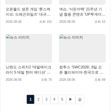
오픈월드 생존 게임 ‘룬스케
넥슨, ‘서든어택’ 21주년 기
이프: 드래곤와일즈’ 대규모
념 협동 콘텐츠 ‘UP투게더’
유저 편의성 개선 및 사이드
업데이트
2026.08.06
조회 101
2026.08.06
조회 53
퀘스트 업데이트
닌텐도 스위치2 ‘데빌메이크
컴투스 ‘SWC2026’, 8일 오
라이 5 데빌 헌터 에디션’ 패
픈 퀄리파이어-한국으로 시
키지 제품 8월 7일 예약판매
즌 개막!
2026.08.06
조회 75
2026.08.06
조회 69
개시
1
2
3
4
5
▶
끝