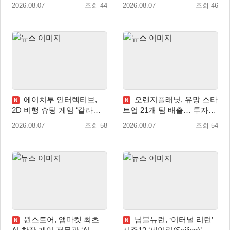
막
2026.08.07
조회 44
2026.08.07
조회 46
에이치투 인터렉티브,
오렌지플래닛, 유망 스타
N
N
2D 비행 슈팅 게임 ‘칼라드
트업 21개 팀 배출… 투자유
리우스2/다크 엘레멘트’ 올
치∙매출성장 성과 눈길
2026.08.07
조회 58
2026.08.07
조회 54
겨울 전 세계 출시 예정
원스토어, 앱마켓 최초
님블뉴런, ‘이터널 리턴’
N
N