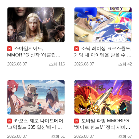
스마일게이트,
소닉 레이싱 크로스월드,
N
N
MMORPG 신작 ‘이클립스:
게임 내 아이템을 받을 수 있
더 어웨이크닝’ 9월 10일 론
는 ‘레전드 대회 라운드 7’ 개
2026.08.07
조회 116
2026.08.07
조회 42
칭!
최!
카오스 제로 나이트메어,
모바일 파밍 MMORPG
N
N
‘코믹월드 335 일산’에서 이
‘히어로 랜드M’ 정식 서비스
용자 소통 예고
돌입
2026.08.07
조회 51
2026.08.07
조회 67