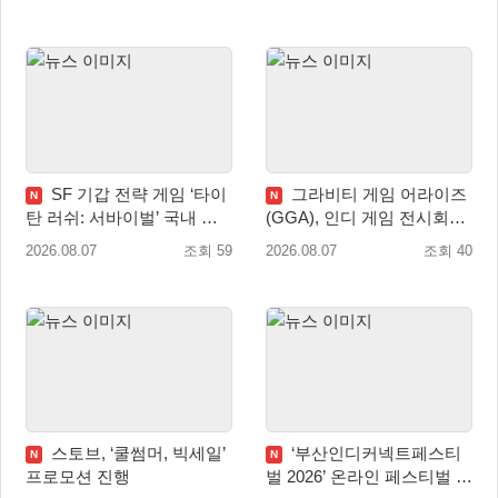
SF 기갑 전략 게임 ‘타이
그라비티 게임 어라이즈
N
N
탄 러쉬: 서바이벌’ 국내 정
(GGA), 인디 게임 전시회
식 출시
‘도쿄 게임 던전 13’ 참가!
2026.08.07
조회 59
2026.08.07
조회 40
스토브, ‘쿨썸머, 빅세일’
‘부산인디커넥트페스티
N
N
프로모션 진행
벌 2026’ 온라인 페스티벌 개