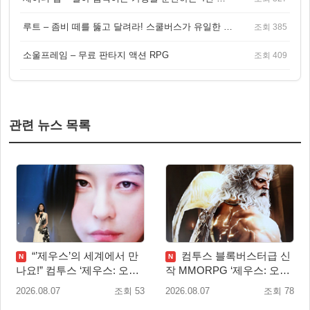
루트 – 좀비 떼를 뚫고 달려라! 스쿨버스가 유일한 집이 되는 4인 협동 생존 게임
조회 385
소울프레임 – 무료 판타지 액션 RPG
조회 409
관련 뉴스 목록
“’제우스’의 세계에서 만
컴투스 블록버스터급 신
N
N
나요!” 컴투스 ‘제우스: 오만
작 MMORPG ‘제우스: 오만
의 신’ 쇼케이스 찾은 배우
의 신’, 8월 26일 출시!
2026.08.07
조회 53
2026.08.07
조회 78
박지현