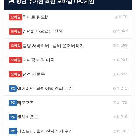
🎮 방금 추가된 최신 모바일 / PC게임
히어로 랜드M
조회 78
모바일
킹덤2: 타오르는 전장
조회 367
모바일
쾅냥 서바이버 : 좀비 쓸어버리기
조회 198
모바일
티니핑 매직 매치
조회 234
모바일
던전 견문록
조회 622
모바일
에이리언: 파이어팀 엘리트 2
조회 271
PC
테로포즈
조회 220
PC
랜치바운드
조회 218
PC
리스토리: 힐링 전자기기 수리
조회 192
PC