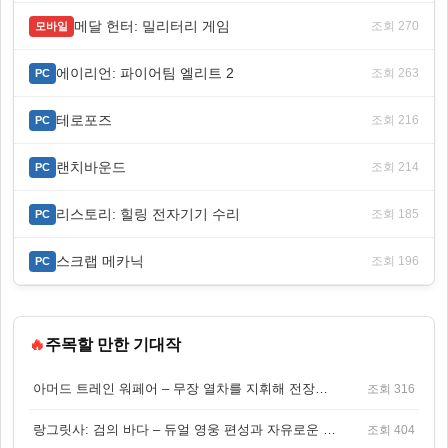
메달 헌터: 밀리터리 게임
조회 270
모바일
에이리언: 파이어팀 엘리트 2
조회 263
PC
테로포즈
조회 216
PC
랜치바운드
조회 214
PC
리스토리: 힐링 전자기기 수리
조회 185
PC
스크랩 메카닉
조회 196
PC
🔥
주목할 만한 기대작
아머드 트레인 워페어 – 무장 열차를 지휘해 전장을 돌파하는 생존 전투 게임
조회 316
랑그릿사: 검의 바다 – 듀얼 영웅 편성과 자유로운 탐험을 결합한 판타지 전략 RPG
조회 404