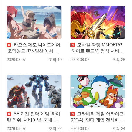
카오스 제로 나이트메어,
모바일 파밍 MMORPG
N
N
‘코믹월드 335 일산’에서 이
‘히어로 랜드M’ 정식 서비스
용자 소통 예고
돌입
2026.08.07
조회 19
2026.08.07
조회 26
SF 기갑 전략 게임 ‘타이
그라비티 게임 어라이즈
N
N
탄 러쉬: 서바이벌’ 국내 정
(GGA), 인디 게임 전시회
식 출시
‘도쿄 게임 던전 13’ 참가!
2026.08.07
조회 22
2026.08.07
조회 24