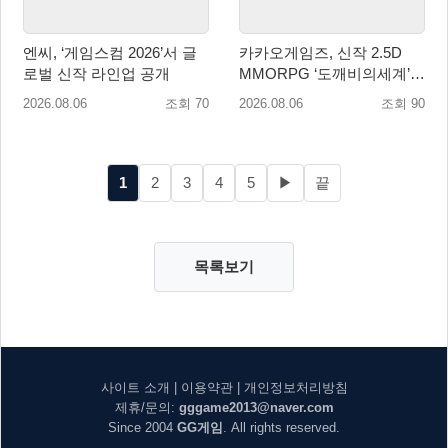
엔씨, ‘게임스컴 2026’서 글
카카오게임즈, 신작 2.5D
로벌 신작 라인업 공개
MMORPG ‘도깨비의세계’
천만 배우 박지훈 광고 모델
2026.08.06
조회 70
2026.08.06
조회 90
발탁
1
2
3
4
5
▶
끝
목록보기
사이트 소개
|
이용약관
|
개인정보처리방침
제휴/문의:
gggame2013@naver.com
Since 2004
GG게임
. All rights reserved.