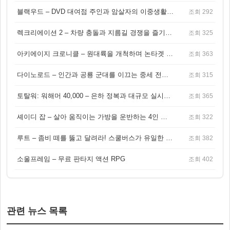
블랙우드 – DVD 대여점 주인과 암살자의 이중생활을 그린 3인칭 액션 스릴러 게임
조회 292
렉크리에이션 2 – 차량 충돌과 지름길 경쟁을 즐기는 오픈월드 아케이드 레이싱 게임
조회 325
아키에이지 크로니클 – 원대륙을 개척하며 논타겟 전투를 즐기는 오픈월드 MMORPG
조회 363
다이노로드 – 인간과 공룡 군대를 이끄는 중세 전략 액션 RPG
조회 315
토탈워: 워해머 40,000 – 은하 정복과 대규모 실시간 전투가 결합된 전략 게임!
조회 365
셰이디 잡 – 살아 움직이는 가방을 운반하는 4인 협동 물리 어드벤처 게임
조회 322
루트 – 좀비 떼를 뚫고 달려라! 스쿨버스가 유일한 집이 되는 4인 협동 생존 게임
조회 382
소울프레임 – 무료 판타지 액션 RPG
조회 402
관련 뉴스 목록