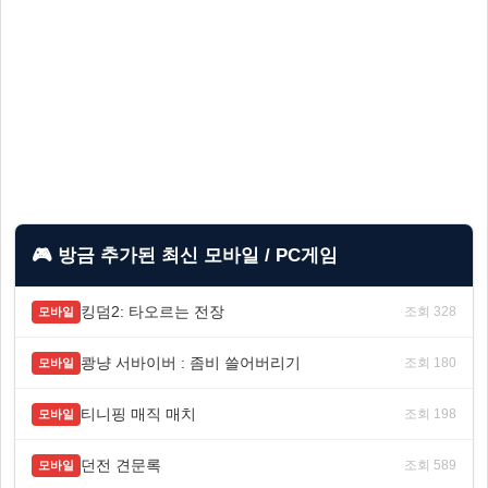
🎮 방금 추가된 최신 모바일 / PC게임
킹덤2: 타오르는 전장
조회 328
모바일
쾅냥 서바이버 : 좀비 쓸어버리기
조회 180
모바일
티니핑 매직 매치
조회 198
모바일
던전 견문록
조회 589
모바일