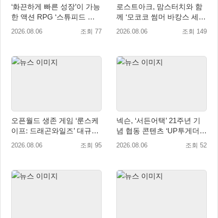
‘화끈하게 빠른 성장’이 가능
로스트아크, 맘스터치와 함
한 액션 RPG ‘스튜피드 네
께 ‘모코코 썸머 바캉스 세
버 다이즈’ 패키지판 예약판
트’ 출시
2026.08.06
조회 77
2026.08.06
조회 149
매 개시
오픈월드 생존 게임 ‘룬스케
넥슨, ‘서든어택’ 21주년 기
이프: 드래곤와일즈’ 대규모
념 협동 콘텐츠 ‘UP투게더’
유저 편의성 개선 및 사이드
업데이트
2026.08.06
조회 95
2026.08.06
조회 52
퀘스트 업데이트