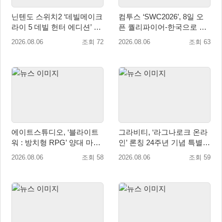
닌텐도 스위치2 ‘데빌메이크
컴투스 ‘SWC2026’, 8일 오
라이 5 데빌 헌터 에디션’ 패
픈 퀄리파이어-한국으로 시
키지 제품 8월 7일 예약판매
즌 개막!
2026.08.06
조회 72
2026.08.06
조회 63
개시
에이트스튜디오, ‘블라이트
그라비티, ‘라그나로크 온라
워 : 방치형 RPG’ 양대 마켓
인’ 론칭 24주년 기념 특별
인기 순위 1위 달성
감사 축제 실시!
2026.08.06
조회 58
2026.08.06
조회 59