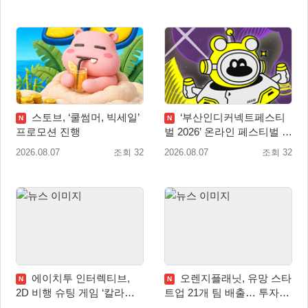
스토브, ‘쿨썸머, 빅세일’
‘부산인디커넥트페스티
N
N
프로모션 진행
벌 2026’ 온라인 페스티벌 개
막
2026.08.07
조회 32
2026.08.07
조회 32
에이치투 인터렉티브,
오렌지플래닛, 유망 스타
N
N
2D 비행 슈팅 게임 ‘칼라드
트업 21개 팀 배출… 투자유
리우스2/다크 엘레멘트’ 올
치∙매출성장 성과 눈길