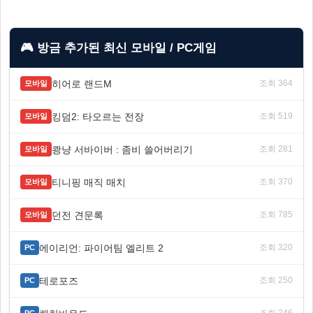
🎮 방금 추가된 최신 모바일 / PC게임
히어로 랜드M
조회 364
모바일
킹덤2: 타오르는 전장
조회 519
모바일
쾅냥 서바이버 : 좀비 쓸어버리기
조회 281
모바일
티니핑 매직 매치
조회 370
모바일
던전 견문록
조회 785
모바일
에이리언: 파이어팀 엘리트 2
조회 320
PC
테로포즈
조회 250
PC