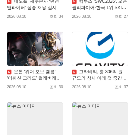
네오플, 제주본사 ‘던전
컴투스 ‘SWC2026’, 오픈
N
N
앤파이터’ 집중 채용 실시
퀄리파이어-한국 1위 SKIT
월드 파이널 진출!
2026.08.10
조회 34
2026.08.10
조회 27
문톤 ‘워처 오브 렐름’,
그라비티, 총 306억 원
N
N
‘어쌔신 크리드’ 컬래버레이
규모의 창사 이래 첫 중간배
션 8월 20일 실시
당 확정
2026.08.10
조회 30
2026.08.10
조회 37