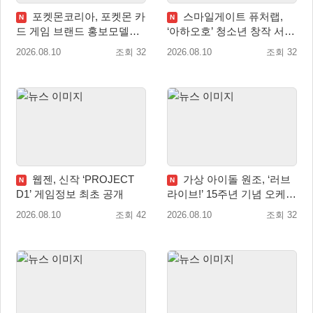
포켓몬코리아, 포켓몬 카
스마일게이트 퓨처랩,
N
N
드 게임 브랜드 홍보모델로
‘아하오호’ 청소년 창작 서포
배우 변우석 선정!
터즈 ‘아크크’ 1기 발족
2026.08.10
조회 32
2026.08.10
조회 32
웹젠, 신작 ‘PROJECT
가상 아이돌 원조, ‘러브
N
N
D1’ 게임정보 최초 공개
라이브!’ 15주년 기념 오케스
트라 콘서트 10월 5일 서울
2026.08.10
조회 42
2026.08.10
조회 32
개최