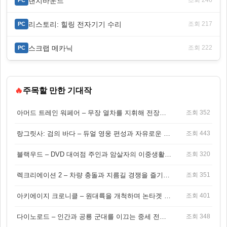
랜치바운드
조회 246
PC
리스토리: 힐링 전자기기 수리
조회 217
PC
스크랩 메카닉
조회 222
PC
🔥
주목할 만한 기대작
아머드 트레인 워페어 – 무장 열차를 지휘해 전장을 돌파하는 생존 전투 게임
조회 352
랑그릿사: 검의 바다 – 듀얼 영웅 편성과 자유로운 탐험을 결합한 판타지 전략 RPG
조회 443
블랙우드 – DVD 대여점 주인과 암살자의 이중생활을 그린 3인칭 액션 스릴러 게임
조회 320
렉크리에이션 2 – 차량 충돌과 지름길 경쟁을 즐기는 오픈월드 아케이드 레이싱 게임
조회 351
아키에이지 크로니클 – 원대륙을 개척하며 논타겟 전투를 즐기는 오픈월드 MMORPG
조회 401
다이노로드 – 인간과 공룡 군대를 이끄는 중세 전략 액션 RPG
조회 348