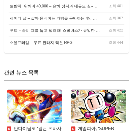
토탈워: 워해머 40,000 – 은하 정복과 대규모 실시간 전투가 결합된 전략 게임!
조회 401
셰이디 잡 – 살아 움직이는 가방을 운반하는 4인 협동 물리 어드벤처 게임
조회 367
루트 – 좀비 떼를 뚫고 달려라! 스쿨버스가 유일한 집이 되는 4인 협동 생존 게임
조회 422
소울프레임 – 무료 판타지 액션 RPG
조회 444
관련 뉴스 목록
반다이남코 ‘캡틴 츠바사
게임피아, ‘SUPER
N
N