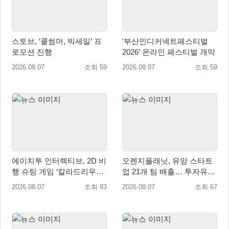
스토브, ‘쿨썸머, 빅세일’ 프
‘부산인디커넥트페스티벌
로모션 진행
2026’ 온라인 페스티벌 개막
2026.08.07
조회 59
2026.08.07
조회 59
에이치투 인터렉티브, 2D 비
오렌지플래닛, 유망 스타트
행 슈팅 게임 ‘칼라드리우스
업 21개 팀 배출… 투자유치∙
2/다크 엘레멘트’ 올 겨울 전
매출성장 성과 눈길
2026.08.07
조회 83
2026.08.07
조회 67
세계 출시 예정