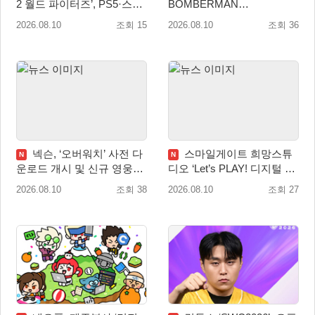
2 월드 파이터즈’, PS5·스위
BOMBERMAN
치 패키지 선주문 실시
COLLECTION’ PS5·스위치
2026.08.10
조회 15
2026.08.10
조회 36
패키지 예약판매 실시
넥슨, ‘오버워치’ 사전 다
스마일게이트 희망스튜
N
N
운로드 개시 및 신규 영웅
디오 ‘Let’s PLAY! 디지털 창
‘디몬(D.Mon)’ 공개!
작 탐험대’ 참여 기관 및 멘
2026.08.10
조회 38
2026.08.10
조회 27
토 모집