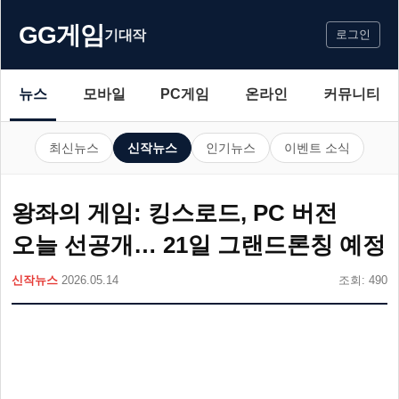
GG게임
기대작
로그인
뉴스
모바일
PC게임
온라인
커뮤니티
최신뉴스
신작뉴스
인기뉴스
이벤트 소식
왕좌의 게임: 킹스로드, PC 버전
오늘 선공개… 21일 그랜드론칭 예정
신작뉴스
2026.05.14
조회: 490