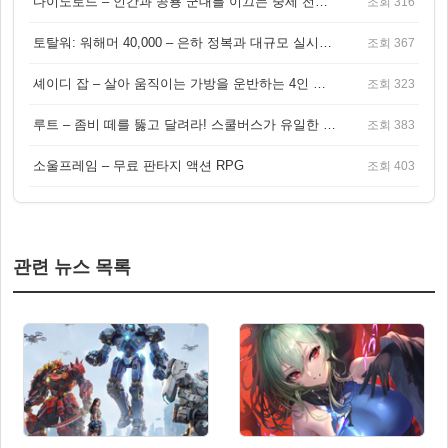
다이노로드 – 인간과 공룡 군대를 이끄는 중세 전략 액션 RPG
조회 316
토탈워: 워해머 40,000 – 은하 정복과 대규모 실시간 전투가 결합된 전략 게임!
조회 367
셰이디 잡 – 살아 움직이는 가방을 운반하는 4인 협동 물리 어드벤처 게임
조회 323
루트 – 좀비 떼를 뚫고 달려라! 스쿨버스가 유일한 집이 되는 4인 협동 생존 게임
조회 383
소울프레임 – 무료 판타지 액션 RPG
조회 403
관련 뉴스 목록