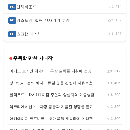
랜치바운드
조회 214
PC
리스토리: 힐링 전자기기 수리
조회 189
PC
스크랩 메카닉
조회 197
PC
🔥
주목할 만한 기대작
아머드 트레인 워페어 – 무장 열차를 지휘해 전장을 돌파하는 생존 전투 게임
조회 317
랑그릿사: 검의 바다 – 듀얼 영웅 편성과 자유로운 탐험을 결합한 판타지 전략 RPG
조회 406
블랙우드 – DVD 대여점 주인과 암살자의 이중생활을 그린 3인칭 액션 스릴러 게임
조회 293
렉크리에이션 2 – 차량 충돌과 지름길 경쟁을 즐기는 오픈월드 아케이드 레이싱 게임
조회 326
아키에이지 크로니클 – 원대륙을 개척하며 논타겟 전투를 즐기는 오픈월드 MMORPG
조회 366