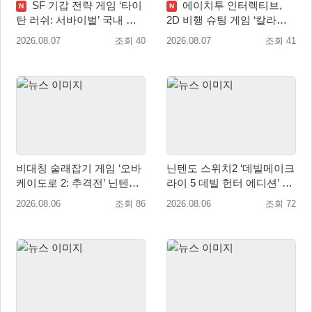
SF 기갑 전략 게임 ‘타이
에이치투 인터렉티브,
N
N
탄 러쉬: 서바이벌’ 국내 정
2D 비행 슈팅 게임 ‘칼라드
식 출시
리우스2/다크 엘레멘트’ 올
2026.08.07
조회 40
2026.08.07
조회 41
겨울 전 세계 출시 예정
비대칭 술래잡기 게임 ‘오바
닌텐도 스위치2 ‘데빌메이크
케이도로 2: 추격전’ 닌텐도
라이 5 데빌 헌터 에디션’ 패
eShop 출시
키지 제품 8월 7일 예약판매
2026.08.06
조회 86
2026.08.06
조회 72
개시