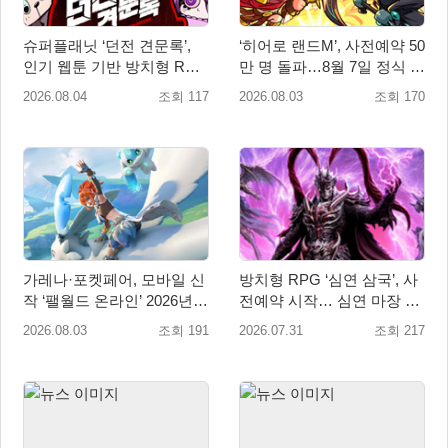
슈퍼플래닛 ‘던전 견문록’,
‘히어로 랜드M’, 사전예약 50
인기 웹툰 기반 방치형 RPG
만 명 돌파…8월 7일 정식 출
로 글로벌 정식 출시
시
2026.08.04
조회 117
2026.08.03
조회 170
가레나·포켓페어, 모바일 신
방치형 RPG ‘심연 삼국’, 사
작 ‘팰월드 온라인’ 2026년
전예약 시작… 심연 마장 수
출시 예정
집·육성 예고
2026.08.03
조회 191
2026.07.31
조회 217