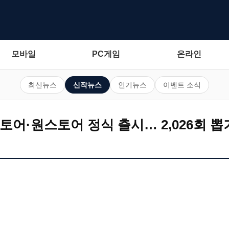
모바일
PC게임
온라인
최신뉴스
신작뉴스
인기뉴스
이벤트 소식
토어·원스토어 정식 출시… 2,026회 