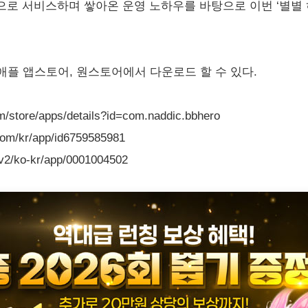
로 서비스하며 쌓아온 운영 노하우를 바탕으로 이번 ‘별별 
 애플 앱스토어, 원스토어에서 다운로드 할 수 있다.
store/apps/details?id=com.naddic.bbhero
m/kr/app/id6759585981
v2/ko-kr/app/0001004502