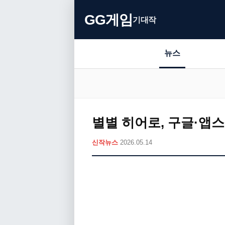
GG게임
기대작
뉴스
별별 히어로, 구글·앱스
신작뉴스
2026.05.14