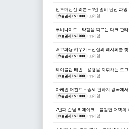
인투더던전 리본 – 4인 멀티 던전 파밍
gg게임
불멸자 Lv.1000
♾️
루비나이트 – 약점을 찌르는 다크 판타
gg게임
불멸자 Lv.1000
♾️
배고파용 키우기 – 전설의 레시피를 찾
gg게임
불멸자 Lv.1000
♾️
테이블탑 태번 – 용병을 지휘하는 로그
gg게임
불멸자 Lv.1000
♾️
아케인 머천트 – 중세 판타지 왕국에
gg게임
불멸자 Lv.1000
♾️
7번째 손님 리메이크 – 불길한 저택의
gg게임
불멸자 Lv.1000
♾️