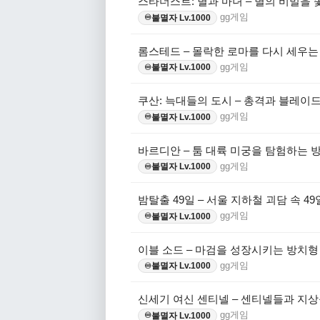
스타더스트: 별과 마녀 – 별의 비밀을 
gg게임
불멸자 Lv.1000
♾️
롬스테드 – 몰락한 로마를 다시 세우는
gg게임
불멸자 Lv.1000
♾️
쿠산: 늑대들의 도시 – 총격과 블레이
gg게임
불멸자 Lv.1000
♾️
바르디안 – 툼 대륙 미궁을 탐험하는 방
gg게임
불멸자 Lv.1000
♾️
밤탈출 49일 – 서울 지하철 괴담 속 49
gg게임
불멸자 Lv.1000
♾️
이블 소드 – 마검을 성장시키는 방치형 
gg게임
불멸자 Lv.1000
♾️
신세기 여신 센티넬 – 센티넬들과 지상
gg게임
불멸자 Lv.1000
♾️