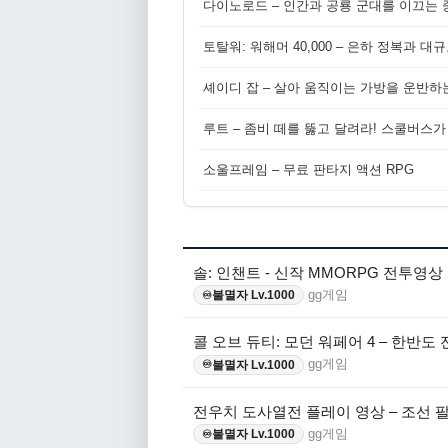
다이노로드 – 인간과 공룡 군대를 이끄는 중
토탈워: 워해머 40,000 – 은하 정복과 
셰이디 잡 – 살아 움직이는 가방을 운반하
루트 – 좀비 떼를 뚫고 달려라! 스쿨버스가
소울프레임 – 무료 판타지 액션 RPG
솔: 인챈트 - 신작 MMORPG 전투영상
gg게임
불멸자 Lv.1000
♾️
콜 오브 듀티: 모던 워페어 4 – 한반도
gg게임
불멸자 Lv.1000
♾️
전우치 도사열전 플레이 영상 – 조선 
gg게임
불멸자 Lv.1000
♾️