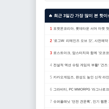
🔥 최근 3일간 가장 많이 본 핫이슈
1
포켓몬코리아, 롯데타운 서머 마켓 첫
2
‘로그W: 리메인즈 오브 갓’, 사전예약
3
로스트아크, 맘스터치와 함께 ‘모코코
4
전설적 액션 슈팅 게임의 부활! ‘건즈: 
5
카카오게임즈, 완성도 높인 신작 라인업
6
그라비티, PC MMORPG ‘라그나로크 
7
슈퍼플래닛 ‘던전 견문록’, 인기 웹툰