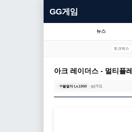
GG게임
뉴스
토크박스
아크 레이더스 - 멀티플
gg게임
불멸자 Lv.1000
♾️