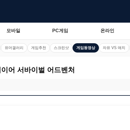
모바일
PC게임
온라인
유머갤러리
게임추천
스크린샷
게임동영상
자유 VS 매치
레이어 서바이벌 어드벤처