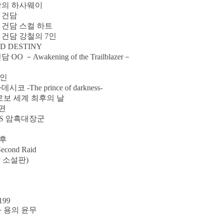
광의 하사웨이
 건담
 건담 스컬 하트
 건담 강철의 7인
D DESTINY
 －Awakening of the Trailblazer－
가인
-The prince of darkness-
 로보 세계 최후의 날
Ｚ편
 VS 암흑대장군
못후
cond Raid
작 소설판)
199
와 용의 윤무