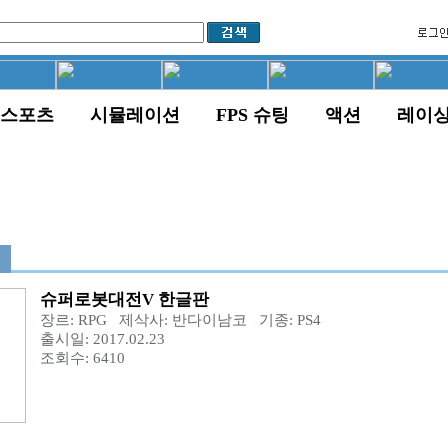
스포츠
시뮬레이션
FPS 슈팅
액션
레이
슈퍼로봇대전V 한글판
장르: RPG 제삭사: 반다이남코 기종: PS4
출시일: 2017.02.23
조회수: 6410