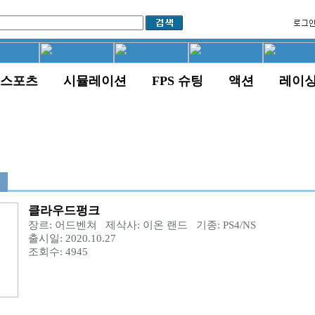
스포츠
시뮬레이션
FPS 슈팅
액션
레이
클라우드펑크
장르: 어드벤쳐 제삭사: 이온 랜드 기종: PS4/NS
출시일: 2020.10.27
조회수: 4945