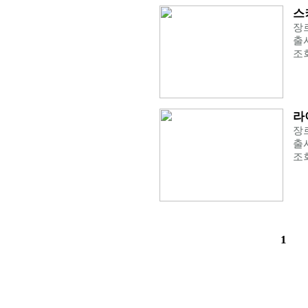
스커
장르
출시
조회
라
장르
출시
조회
1