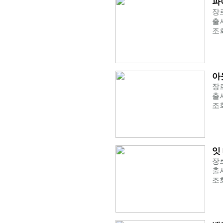
파
장르
출시
조회
아
장르
출시
조회
잇
장르
출시
조회