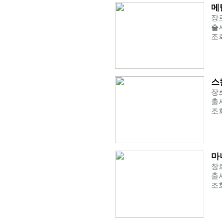
메
장르
출시
조회
스
장르
출시
조회
마녀
장
출시
조회