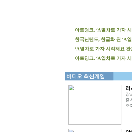
아트딩크, ‘A열차로 가자 
한국닌텐도, 한글화 된 ‘A
‘A열차로 가자 시작해요 관광
아트딩크, ‘A열차로 가자 
비디오 최신게임
러
장르
출시
조회