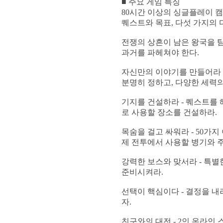
■ 주요 게임 특징
80시간 이상의 싱글플레이 캠
퀘스트와 목표, 다섯 가지의 
전쟁의 상흔이 남은 왕국을 탐
과거를 파헤쳐야 한다.
자신만의 이야기를 만들어라 -
분명히 정하고, 다양한 세력
기지를 건설하라 - 퀘스트를 
로 사용할 장소를 건설하라.
목숨을 걸고 싸워라 - 50가
제 전투에서 사용할 병기와 
강력한 보스와 맞서라 - 특
준비시켜라.
선택이 핵심이다 - 결정을 
자.
친구와의 대전 - 2인 온라인