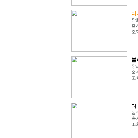
디
장르
출시
조회
블
장르
출시
조회
디
장르
출시
조회