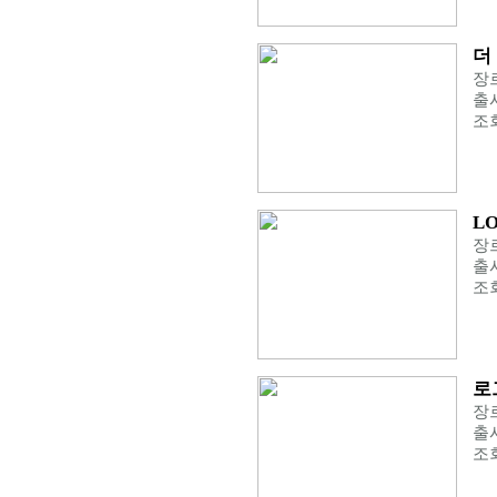
더
장르
출시
조회
L
장르
출시
조회
로
장르
출시
조회