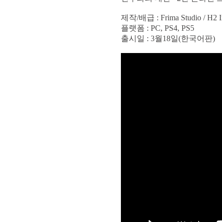
제작/배급 : Frima Studio / H2 Int
플랫폼 : PC, PS4, PS5
출시일 : 3월18일(한국어판)