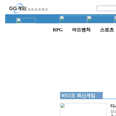
RPG
어드벤처
스포츠
비디오 최신게임
디
장르