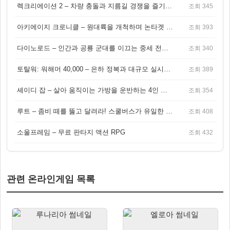
렉크리에이션 2 – 차량 충돌과 지름길 경쟁을 즐기는 오픈월드 아케이드 레이싱 게임
조회 345
아키에이지 크로니클 – 원대륙을 개척하며 논타겟 전투를 즐기는 오픈월드 MMORPG
조회 393
다이노로드 – 인간과 공룡 군대를 이끄는 중세 전략 액션 RPG
조회 340
토탈워: 워해머 40,000 – 은하 정복과 대규모 실시간 전투가 결합된 전략 게임!
조회 389
셰이디 잡 – 살아 움직이는 가방을 운반하는 4인 협동 물리 어드벤처 게임
조회 354
루트 – 좀비 떼를 뚫고 달려라! 스쿨버스가 유일한 집이 되는 4인 협동 생존 게임
조회 408
소울프레임 – 무료 판타지 액션 RPG
조회 432
관련 온라인게임 목록