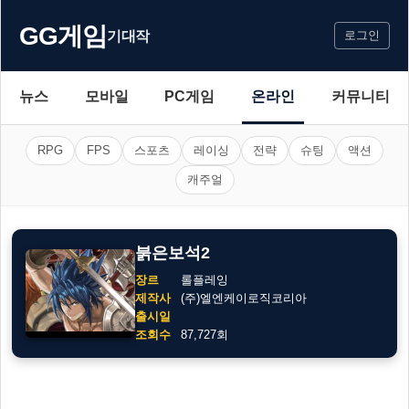
GG게임
기대작
로그인
뉴스
모바일
PC게임
온라인
커뮤니티
RPG
FPS
스포츠
레이싱
전략
슈팅
액션
캐주얼
붉은보석2
장르
롤플레잉
제작사
(주)엘엔케이로직코리아
출시일
조회수
87,727회