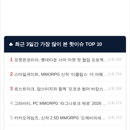
🔥 최근 3일간 가장 많이 본 핫이슈 TOP 10
1
포켓몬코리아, 롯데타운 서머 마켓 첫 협업 프로젝트 ‘포켓몬 별빛낙원’ 개최
조회 266
2
스마일게이트, MMORPG 신작 ‘이클립스: 더 어웨이크닝’ 9월 10일 론칭!
조회 254
3
로스트아크, 맘스터치와 함께 ‘모코코 썸머 바캉스 세트’ 출시
조회 188
4
그라비티, PC MMORPG ‘라그나로크 제로’ 2026 여름 프로모션 진행!
조회 179
5
카카오게임즈, 신작 2.5D MMORPG ‘도깨비의세계’ 천만 배우 박지훈 광고 모델 발탁
조회 133