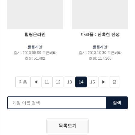
힐링온라인
다크폴 : 잔혹한 전쟁
롤플레잉
롤플레잉
출시: 2013.08.09 오픈베타
출시: 2013.10.30 오픈베타
조회: 51,402
조회: 117,366
처음
◀
11
12
13
14
15
▶
끝
검색
목록보기