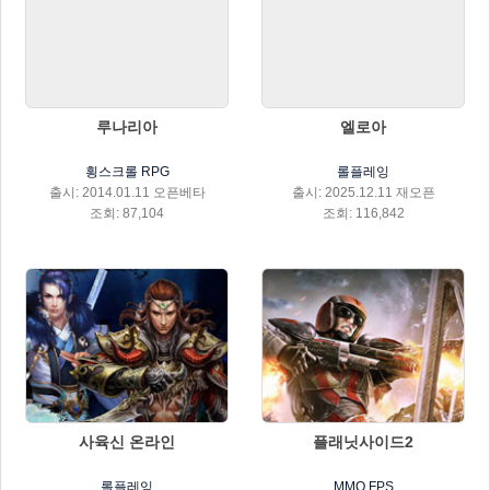
루나리아
엘로아
횡스크롤 RPG
롤플레잉
출시: 2014.01.11 오픈베타
출시: 2025.12.11 재오픈
조회: 87,104
조회: 116,842
사육신 온라인
플래닛사이드2
롤플레잉
MMO FPS