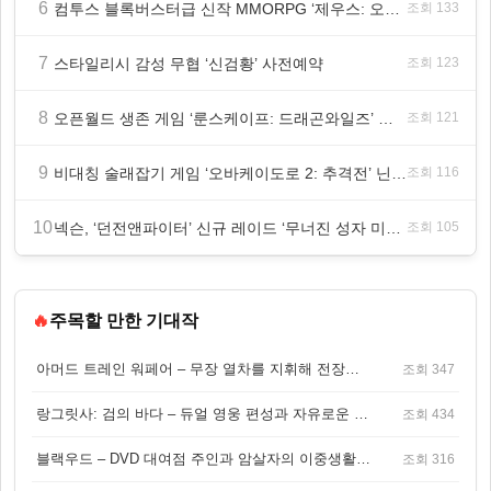
6
컴투스 블록버스터급 신작 MMORPG ‘제우스: 오만의 신’, 8월 26일 출시!
조회 133
7
스타일리시 감성 무협 ‘신검황’ 사전예약
조회 123
8
오픈월드 생존 게임 ‘룬스케이프: 드래곤와일즈’ 대규모 유저 편의성 개선 및 사이드 퀘스트 업데이트
조회 121
9
비대칭 술래잡기 게임 ‘오바케이도로 2: 추격전’ 닌텐도 eShop 출시
조회 116
10
넥슨, ‘던전앤파이터’ 신규 레이드 ‘무너진 성자 미카엘라’ 업데이트!
조회 105
🔥
주목할 만한 기대작
아머드 트레인 워페어 – 무장 열차를 지휘해 전장을 돌파하는 생존 전투 게임
조회 347
랑그릿사: 검의 바다 – 듀얼 영웅 편성과 자유로운 탐험을 결합한 판타지 전략 RPG
조회 434
블랙우드 – DVD 대여점 주인과 암살자의 이중생활을 그린 3인칭 액션 스릴러 게임
조회 316