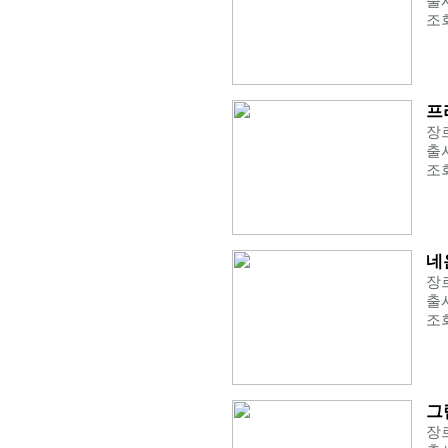
출시
조회
프
장르
출시
조회
네
장르
출시
조회
그
장르