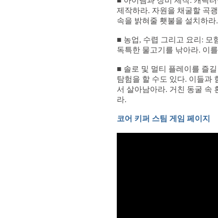
■ 아이템과 장비 제작: 캐릭
제작하라. 자원을 채굴할 곡괭
속을 밝혀줄 횃불을 설치하라.
■ 농업, 수렵 그리고 요리: 
독특한 물고기를 낚아라. 이
■ 솔로 및 멀티 플레이를 즐
탐험을 할 수도 있다. 이들과
서 살아남아라. 거친 동굴 속
라.
코어 키퍼 스팀 게임 페이지