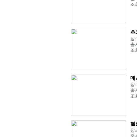
조회
초
장르
출시
조회
데
장르
출시
조회
헬
장
출시